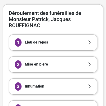
Déroulement des funérailles de
Monsieur Patrick, Jacques
ROUFFIGNAC
1
Lieu de repos
2
Mise en bière
3
Inhumation