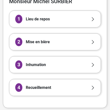
Monsieur Michel SURBIER
1
Lieu de repos
2
Mise en bière
3
Inhumation
4
Recueillement