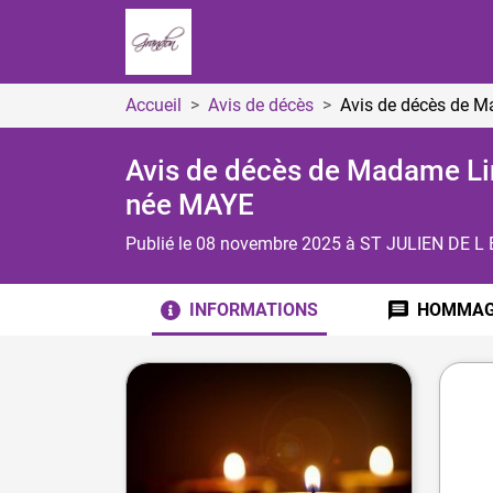
Accueil
Avis de décès
Avis de décès de
Avis de décès de Madame 
née MAYE
Publié le 08 novembre 2025
à ST JULIEN DE L
INFORMATIONS
HOMMA