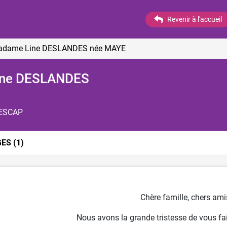
Revenir à l'accueil
 Madame Line DESLANDES
née MAYE
Line DESLANDES
 ESCAP
GES
(1)
Chère famille, chers ami
Nous avons la grande tristesse de vous fai