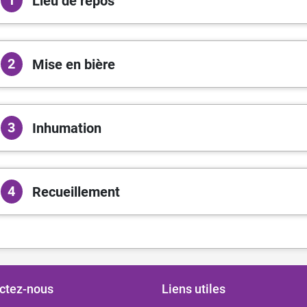
1
Lieu de repos
2
Mise en bière
3
Inhumation
4
Recueillement
ctez-nous
Liens utiles