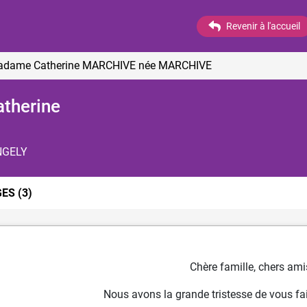
Revenir à l'accueil
Madame Catherine MARCHIVE
née MARCHIVE
therine
NGELY
GES
(3)
Chère famille, chers ami
Nous avons la grande tristesse de vous fai