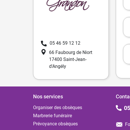
05 46 59 12 12
66 Faubourg de Niort
17400 Saint-Jean-
d'Angély
Nos services
Conta
05
Organiser des obsèques
Marbrerie funéraire
Prévoyance obsèques
Fo