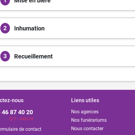
1
Mise en bière
2
Inhumation
3
Recueillement
ctez-nous
Liens utiles
 46 87 40 20
Nos agences
7j/7 - 24h/24
Nos funérariums
Nous contacter
rmulaire de contact